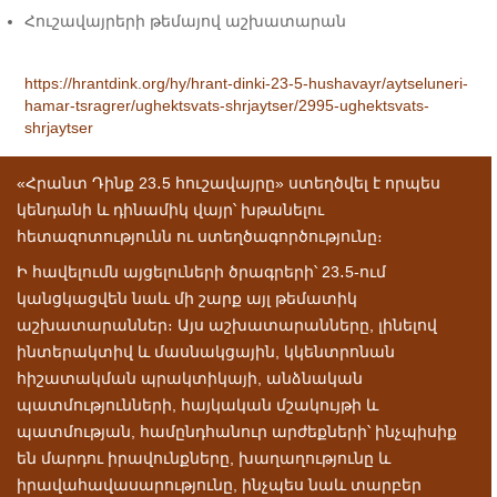
Հուշավայրերի թեմայով աշխատարան
https://hrantdink.org/hy/hrant-dinki-23-5-hushavayr/aytseluneri-
hamar-tsragrer/ughektsvats-shrjaytser/2995-ughektsvats-
shrjaytser
«Հրանտ Դինք 23․5 հուշավայրը» ստեղծվել է որպես
կենդանի և դինամիկ վայր՝ խթանելու
հետազոտությունն ու ստեղծագործությունը։
Ի հավելումն այցելուների ծրագրերի՝ 23․5-ում
կանցկացվեն նաև մի շարք այլ թեմատիկ
աշխատարաններ։ Այս աշխատարանները, լինելով
ինտերակտիվ և մասնակցային, կկենտրոնան
հիշատակման պրակտիկայի, անձնական
պատմությունների, հայկական մշակույթի և
պատմության, համընդհանուր արժեքների՝ ինչպիսիք
են մարդու իրավունքները, խաղաղությունը և
իրավահավասարությունը, ինչպես նաև տարբեր