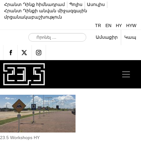
Հրանտ Դինք հիմնադրամ
Պոլիս
Ասուլիս
Հրանտ Դինքի անվան միջազգային
մրցանակաբաշխություն
TR
EN
HY
HYW
Ո
Ամսաքիր
Կապ
ր
ո
ն
ե
լ
…
23.5 Workshops HY