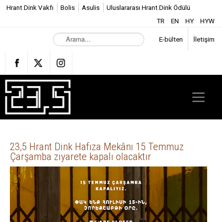
Hrant Dink Vakfı
Bolis
Asulis
Uluslararası Hrant Dink Ödülü
TR
EN
HY
HYW
A
E-bülten
İletişim
r
a
m
a
.
.
.
23,5 Hrant Dink Hafıza Mekânı 15 Temmuz
Çarşamba ziyarete kapalı olacaktır