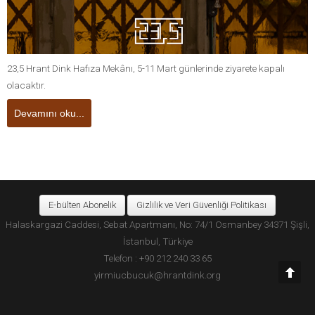
23,5 Hrant Dink Hafıza Mekânı, 5-11 Mart günlerinde ziyarete kapalı
olacaktır.
Devamını oku...
E-bülten Abonelik
Gizlilik ve Veri Güvenliği Politikası
Halaskargazi Caddesi, Sebat Apartmanı, No: 74/1 Osmanbey 34371 Şişli,
İstanbul, Türkiye
Telefon : +90 212 240 33 65
yirmiucbucuk@hrantdink.org