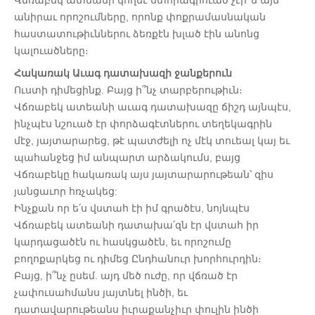
Վճռաբեկ ատեանի կողմէ ստորագրուած չէի՞ն այն
անիրաւ որոշումները, որոնք փոքրամասնական
հաստատութիւններու ձեռքէն խլած էին անոնց
կալուածները։
Հակառակ Աւագ դատախազի ջանքերուն
Ուստի դիմեցինք. Բայց ի՞նչ տարբերութիւն։
Վճռաբեկ ատեանի աւագ դատախազը ճիշդ այնպէս,
ինչպէս նշուած էր փորձագէտներու տեղեկագրին
մէջ, յայտարարեց, թէ պատժելի ոչ մէկ տուեալ կայ եւ
պահանջեց իմ անպարտ արձակումս, բայց
Վճռաբեկը հակառակ այս յայտարարութեան՝ զիս
յանցաւոր հռչակեց:
Ինչքան որ ե՛ս վստահ էի իմ գրածէս, նոյնպէս
Վճռաբեկ ատեանի դատախա՛զն էր վստահ իր
կարդացածէն ու հասկցածէն, եւ որոշումը
բողոքարկեց ու դիմեց Ընդհանուր խորհուրդին։
Բայց, ի՞նչ ըսեմ. այդ մեծ ուժը, որ վճռած էր
չափուսահմանս յայտնել ինծի, եւ
դատավարութեանս իւրաքանչիւր փուլին ինծի