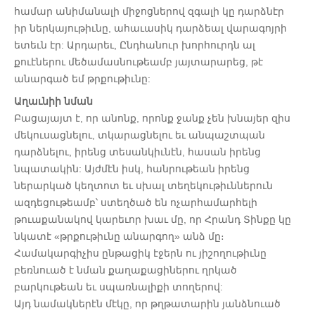
համար անիմանալի միջոցներով զգալի կը դարձնէր
իր ներկայութիւնը, ահաւասիկ դարձեալ վարագոյրի
ետեւն էր: Արդարեւ, Ընդհանուր խորհուրդն ալ
քուէներու մեծամասնութեամբ յայտարարեց, թէ
անարգած եմ թրքութիւնը:
Աղաւնիի նման
Բացայայտ է, որ անոնք, որոնք ջանք չեն խնայեր զիս
մեկուսացնելու, տկարացնելու եւ անպաշտպան
դարձնելու, իրենց տեսանկիւնէն, հասան իրենց
նպատակին: Այժմէն իսկ, հանրութեան իրենց
ներարկած կեղտոտ եւ սխալ տեղեկութիւններուն
ազդեցութեամբ՝ ստեղծած են ոչարհամարհելի
թուաքանակով կարեւոր խաւ մը, որ Հրանդ Տինքը կը
նկատէ «թրքութիւնը անարգող» անձ մը։
Համակարգիչիս ընթացիկ էջերն ու յիշողութիւնը
բեռնուած է նման քաղաքացիներու ղրկած
բարկութեան եւ սպառնալիքի տողերով:
Այդ նամակներէն մէկը, որ թղթատարին յանձնուած