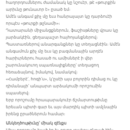
հաղորդումներու ժամանակ կը նշուէր, թէ «թուրքին
արիւնը թունաւոր է» ըսած եմ։
Ամէն անգամ քիչ մը եւս հանրայայտ կը դարձուէի
որպէս «թուրքի թշնամի»։
Դատարանի միջանցքներուն, ֆաշիսթները վրաս կը
յարձակէին, ցեղապաշտ հայհոյանքներով։
Պաստառներով անարգանքներ կը տեղացնէին։ Ամէն
անգամուն քիչ մը եւս կը բազմանային արդէն
հարիւրներու հասած ու ամիսներէ ի վեր
շարունակուող սպառնալիքները՝ տեղացող
հեռաձայնով, իմակով, նամակով։
«Համբերէ՛, հոգի՛ս», կ՚ըսէի այս բոլորին դիմաց ու կը
դիմանայի՝ անպարտ արձակումի որոշումին
սպասելով։
Երբ որոշումը հրապարակուէր ճշմարտութիւնը
երեւան պիտի գար եւ այս մարդիկ պիտի ամչնային
իրենց ըրածներուն համար։
Անկեղծութիւնը՝ միակ զէնքս