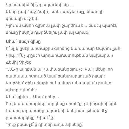
Կը նմանիմ ճի՛շդ աղաւնիի մը…
Անոր չափ՝ աջ-ձախ, ետեւ-առջեւ աչք նետողի
վիճակի մէջ եմ:
Գլուխս անոր գլխուն չափ շարժուն է… եւ մէկ պահէն
միւսը իսկոյն դարձնելու չափ ալ արագ:
Ահա՛, ձեզի գինը
Ի՞նչ կ՚ըսէր արտաքին գործոց նախարար Ապտուլլահ
Կիւլ: Ի՞նչ կ՚ըսէր արդարադատութեան նախարար
Ճեմիլ Չիչեք:
“301-ը այդքան ալ չափազանցելու չէ: Կա՞յ մէկը, որ
դատապարտուած կամ բանտարկուած ըլլայ”:
Կարծես՝ գին վճարելու համար անպայման բանտ
պէտք է մտնել:
Ահա՛ գինը… Ահա՛ գինը…
Ո՜վ նախարարներ, արդեօք գիտէ՞ք, թէ ինչպիսի գին
է մարդ արարածը աղաւնիի երկչոտութեան մէջ
բանտարկելը: Գիտէ՞ք:
Դուք բնաւ չէ՞ք դիտեր աղաւնիները: