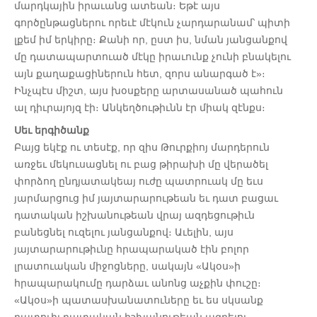
մարդկային իրաւանց ատեան։ Եթէ այս
գործընթացներու որեւէ մէկուն չարդարանամ՝ պիտի
լքեմ իմ երկիրը։ Քանի որ, ըստ իս, նման յանցանքով
մը դատապարտուած մէկը իրաւունք չունի բնակելու
այն քաղաքացիներուն հետ, զորս անարգած է»։
Ինչպէս միշտ, այս խօսքերը արտասանած պահուն
ալ դիւրայոյզ էի։ Անկեղծութիւնն էր միակ զէնքս։
Սեւ երգիծանք
Բայց եկէք ու տեսէք, որ զիս Թուրքիոյ մարդերուն
առջեւ մեկուսացնել ու բաց թիրախի մը վերածել
փորձող ընդյատակեայ ուժը պատրուակ մը եւս
յարմարցուց իմ յայտարարութեան եւ դատ բացաւ
դատական իշխանութեան վրայ ազդեցութիւն
բանեցնել ուզելու յանցանքով։ Աւելին, այս
յայտարարութիւնը հրապարակած էին բոլոր
լրատուական միջոցները, սակայն «Ակօս»ի
հրապարակումը դարձաւ անոնց աչքին փուշը։
«Ակօս»ի պատասխանատուները եւ ես սկսանք