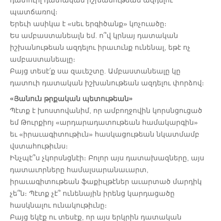
դատուիլ դատական իշխանութեան ազդելու
պատճառով։
Երեւի ասիկա է «սեւ երգիծանք» կոչուածը։
Ես ամբաստանեալն եմ. ո՞վ կրնայ դատական
իշխանութեան ազդելու իրաւունք ունենալ, եթէ ոչ
ամբաստանեալը։
Բայց տեսէ՛ք սա զաւեշտը. Ամբաստանեալը կը
դատուի դատական իշխանութեան ազդելու փորձով։
«Յանուն թրքական պետութեան»
Պէտք է խոստովանիմ, որ ամբողջովին կորսնցուցած
եմ Թուրքիոյ «արդարադատութեան համակարգին»
եւ «իրաւագիտութիւն» հասկացութեան նկատմամբ
վստահութիւնս։
Ինչպէ՞ս չկորսնցնէի։ Բոլոր այս դատախազները, այս
դատաւորները համալսարանաւարտ,
իրաւագիտութեան ֆաքիւլթէներ աւարտած մարդիկ
չե՞ն։ Պէտք չէ՞ ունենային իրենց կարդացածը
հասկնալու ունակութիւնը։
Բայց եկէք ու տեսէք, որ այս երկրին դատական