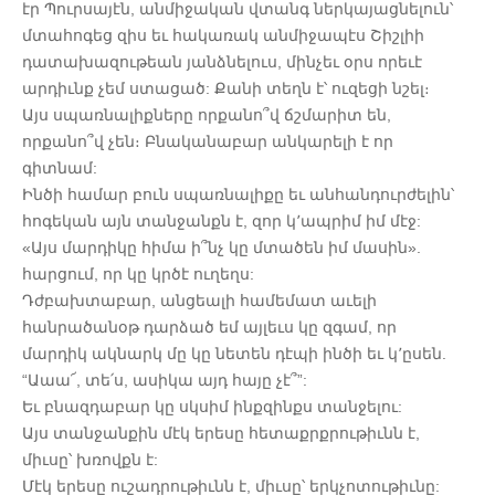
էր Պուրսայէն, անմիջական վտանգ ներկայացնելուն՝
մտահոգեց զիս եւ հակառակ անմիջապէս Շիշլիի
դատախազութեան յանձնելուս, մինչեւ օրս որեւէ
արդիւնք չեմ ստացած: Քանի տեղն է՝ ուզեցի նշել։
Այս սպառնալիքները որքանո՞վ ճշմարիտ են,
որքանո՞վ չեն։ Բնականաբար անկարելի է որ
գիտնամ:
Ինծի համար բուն սպառնալիքը եւ անհանդուրժելին՝
հոգեկան այն տանջանքն է, զոր կ՚ապրիմ իմ մէջ:
«Այս մարդիկը հիմա ի՞նչ կը մտածեն իմ մասին».
հարցում, որ կը կրծէ ուղեղս:
Դժբախտաբար, անցեալի համեմատ աւելի
հանրածանօթ դարձած եմ այլեւս կը զգամ, որ
մարդիկ ակնարկ մը կը նետեն դէպի ինծի եւ կ՚ըսեն.
“Աաա՜, տե՛ս, ասիկա այդ հայը չէ՞”:
Եւ բնազդաբար կը սկսիմ ինքզինքս տանջելու:
Այս տանջանքին մէկ երեսը հետաքրքրութիւնն է,
միւսը՝ խռովքն է:
Մէկ երեսը ուշադրութիւնն է, միւսը՝ երկչոտութիւնը: