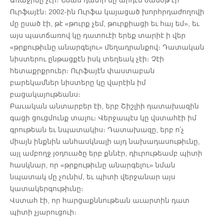
Առաջինը չէր։ Նման դատի մը արդէն ծանօթ էի
Ուրֆայէն։ 2002-ին Ուրֆա կայացած խորհրդաժողովի
մը ըսած էի, թէ «թուրք չեմ, թուրքիացի եւ հայ եմ», եւ
այս պատճառով կը դատուէի երեք տարիէ ի վեր
«թրքութիւնը անարգելու» մեղադրանքով։ Դատական
նիստերու ընթացքէն իսկ տեղեակ չէի։ Չէի
հետաքրքրուեր։ Ուրֆայէն փաստաբան
բարեկամներ նիստերը կը վարէին իմ
բացակայութեանս։
Բաւական անտարբեր էի, երբ Շիշլիի դատախազին
գացի ցուցմունք տալու։ Վերջապէս կը վստահէի իմ
գրութեան եւ նպատակիս։ Դատախազը, երբ ո՛չ
միայն ինքնին անհասկնալի այդ նախադասութիւնը,
այլ ամբողջ յօդուածը երբ քննէր, դիւրութեամբ պիտի
հասկնար, որ «թրքութիւնը անարգելու» նման
նպատակ մը չունիմ, եւ պիտի վերջանար այս
կատակերգութիւնը։
Վստահ էի, որ հարցաքննութեան աւարտին դատ
պիտի չյարուցուի։