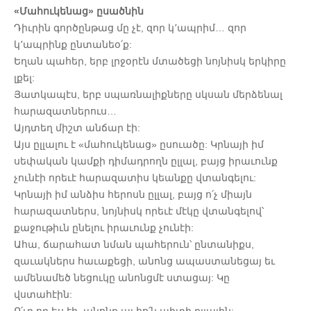
«Մահուկենաց» ըսածնին
Դիւրին գործընթաց մը չէ, զոր կ՚ապրիմ… զոր
կ՚ապրինք ընտանեօ՛ք:
Եղան պահեր, երբ լրջօրէն մտածեցի նոյնիսկ երկիրը
լքել:
Յատկապէս, երբ սպառնալիքները սկսան մերձենալ
հարազատներուս…
Այդտեղ միշտ անճար էի:
Այս ըլլալու է «մահուկենաց» ըսուածը: Կրնայի իմ
սեփական կամքի դիմադրողն ըլլալ, բայց իրաւունք
չունէի որեւէ հարազատիս կեանքը վտանգելու:
Կրնայի իմ անձիս հերոսն ըլլալ, բայց ո՛չ միայն
հարազատներս, նոյնիսկ որեւէ մէկը վտանգելով՝
քաջութիւն ընելու իրաւունք չունէի:
Ահա, ճարահատ նման պահերուն՝ ընտանիքս,
զաւակներս հաւաքեցի, անոնց ապաստանեցայ եւ
ամենամեծ նեցուկը անոնցմէ ստացայ: Կը
վստահէին: