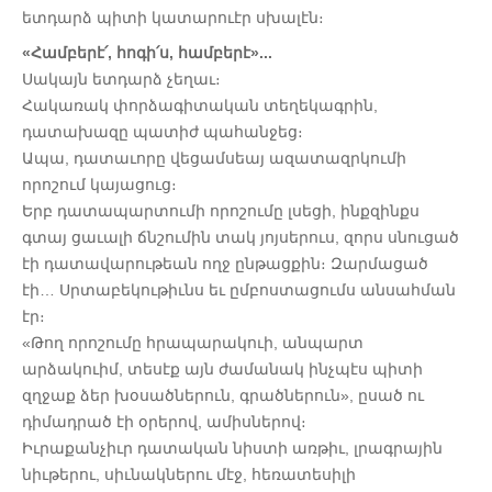
ետդարձ պիտի կատարուէր սխալէն։
«Համբերէ՛, հոգի՛ս, համբերէ»...
Սակայն ետդարձ չեղաւ։
Հակառակ փորձագիտական տեղեկագրին,
դատախազը պատիժ պահանջեց։
Ապա, դատաւորը վեցամսեայ ազատազրկումի
որոշում կայացուց։
Երբ դատապարտումի որոշումը լսեցի, ինքզինքս
գտայ ցաւալի ճնշումին տակ յոյսերուս, զորս սնուցած
էի դատավարութեան ողջ ընթացքին։ Զարմացած
էի… Սրտաբեկութիւնս եւ ըմբոստացումս անսահման
էր։
«Թող որոշումը հրապարակուի, անպարտ
արձակուիմ, տեսէք այն ժամանակ ինչպէս պիտի
զղջաք ձեր խօսածներուն, գրածներուն», ըսած ու
դիմադրած էի օրերով, ամիսներով։
Իւրաքանչիւր դատական նիստի առթիւ, լրագրային
նիւթերու, սիւնակներու մէջ, հեռատեսիլի