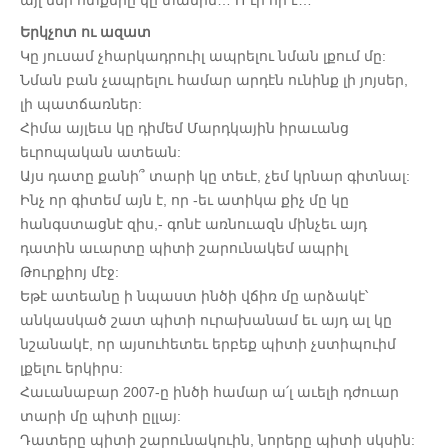
այլ մեր ոտքերը կը տանին… Ո՜ւր որ է…
Երկչոտ ու ազատ
Կը յուսամ չհարկադրուիլ ապրելու նման լքում մը:
Նման բան չապրելու համար արդէն ունինք լի յոյսեր,
լի պատճառներ:
Հիմա այլեւս կը դիմեմ Մարդկային իրաւանց
եւրոպական ատեան:
Այս դատը քանի՞ տարի կը տեւէ, չեմ կրնար գիտնալ:
Ինչ որ գիտեմ այն է, որ -եւ ատիկա քիչ մը կը
հանգստացնէ զիս,- գոնէ առնուազն մինչեւ այդ
դատին աւարտը պիտի շարունակեմ ապրիլ
Թուրքիոյ մէջ:
Եթէ ատեանը ի նպաստ ինծի վճիռ մը արձակէ՝
անկասկած շատ պիտի ուրախանամ եւ այդ ալ կը
նշանակէ, որ այսուհետեւ երբեք պիտի չստիպուիմ
լքելու երկիրս:
Հաւանաբար 2007-ը ինծի համար ա՛լ աւելի դժուար
տարի մը պիտի ըլլայ:
Դատերը պիտի շարունակուին, նորերը պիտի սկսին: