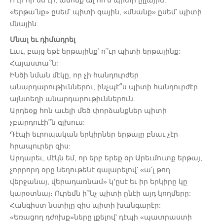
Ո՛ւր որ ես էի, անոնք ալ հո՛ն պիտի ըլլային:
«Երթա՛նք» ըսեմ՝ պիտի գային, «մնանք» ըսեմ՝ պիտի
մնային:
Մնալ եւ դիմադրել
Լաւ, բայց եթէ երթայինք՝ ո՞ւր պիտի երթայինք:
Հայաստա՞ն:
Ինծի նման մէկը, որ չի հանդուրժեր
անարդարութիւններու, ինչպէ՞ս պիտի հանդուրժէր
այնտեղի անարդարութիւններուն:
Արդեօք հոն աւելի մեծ փորձանքներ պիտի
չբարդուէի՞ն գլխուս:
Դէպի եւրոպական երկիրներ երթալը բնաւ չէր
հրապուրեր զիս:
Արդարեւ, մէկն եմ, որ երբ երեք օր Արեւմուտք երթայ,
չորրորդ օրը նեղութենէ գալարելով՝ «ա՛լ թող
վերջանայ, վերադառնամ» կ՚ըսէ եւ իր երկիրը կը
կարօտնայ։ Ուրեմն ի՞նչ պիտի ընէի այդ կողմերը:
Հանգիստ նստիլը զիս պիտի խանգարէր:
«Եռացող դժոխք»ները լքելով՝ դէպի «պատրաստի