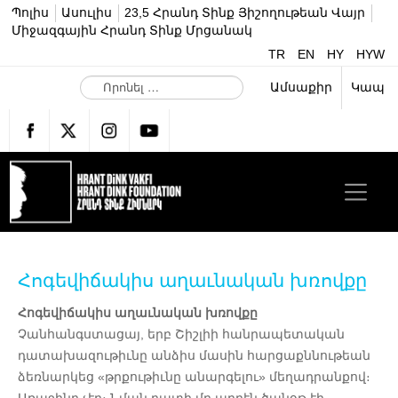
Պոլիս
Ասուլիս
23,5 Հրանդ Տինք Յիշողութեան Վայր
Միջազգային Հրանդ Տինք Մրցանակ
TR
EN
HY
HYW
Ո
Ամսաքիր
Կապ
ր
ո
ն
ե
լ
…
Հոգեվիճակիս աղաւնական խռովքը
Հոգեվիճակիս աղաւնական խռովքը
Չանհանգստացայ, երբ Շիշլիի հանրապետական
դատախազութիւնը անձիս մասին հարցաքննութեան
ձեռնարկեց «թրքութիւնը անարգելու» մեղադրանքով։