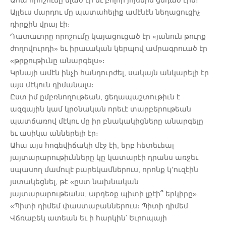
Ահա որոշումը ելած էր եւ բոլոր յոյսերս ցնդած էին։
Այլեւս մարդու մը պատահելիք ամէնէն նեղացուցիչ
դիրքին վրայ էի։
Դատաւորը որոշումը կայացուցած էր «յանուն թուրք
ժողովուրդի» եւ իրաւական կերպով ամրագրուած էր
«թրքութիւնը անարգելս»։
Կրնայի ամէն ինչի հանդուրժել, սակայն անկարելի էր
այս մէկուն դիմանալս։
Ըստ իմ ըմբռնողութեան, ցեղապաշտութիւն է
ազգային կամ կրօնական որեւէ տարբերութեան
պատճառով մէկու մը իր բնակակիցները անարգելը
եւ ասիկա աններելի էր։
Ահա այս հոգեվիճակի մէջ էի, երբ հետեւեալ
յայտարարութիւնները կը կատարէի դրանս առջեւ
սպասող մամուլէ բարեկամներուս, որոնք կ՚ուզէին
յստակեցնել, թէ «ըստ նախնական
յայտարարութեանս, արդեօք պիտի լքէի՞ երկիրը».
«Պիտի դիմեմ փաստաբաններուս։ Պիտի դիմեմ
Վճռաբեկ ատեան եւ ի հարկին՝ Եւրոպայի