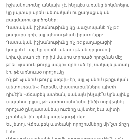
իշխանութիւնը անկախ չէ, ինչպէս առանց երկմտելու
կը յայտարարեն պետական ու քաղաքական
բազմաթիւ գործիչներ։
Դատական իշխանութիւնը կը պաշտպանէ ո՛չ թէ
քաղաքացիի, այլ պետութեան իրաւունքը։
Դատական իշխանութիւնը ո՛չ թէ քաղաքացիի
կողքին է, այլ կը գործէ պետութեան դրդումով։
Լրիւ վստահ էի, որ իմ մասիս տրուած որոշման մէջ
թէեւ «յանուն թուրք ազգի» գրուած էր, սակայն յստակ
էր, թէ առնուած որոշումը
ո՛չ թէ «յանուն թուրք ազգի» էր, այլ «յանուն թրքական
պետութեան»։ Ուրեմն, փաստաբաններս պիտի
դիմէին Վճռաբեկ ատեան, սակայն ինչպէ՞ս կրնայինք
ապահով ըլլալ, թէ չափուսահմանս ինծի սորվեցնել
որոշած ընդյատակեայ ուժերը այնտեղ եւս պիտի
չբանեցնէին իրենց ազդեցութիւնը։
Եւ յետոյ, Վճռաբեկ ատեանի որոշումները մի՞շտ ճիշդ
էին։