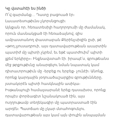
Կը վստահէի ես ինծի
Ո՜վ զարմանք… Դատը բացուած էր։
Լաւատեսութիւնս չկորսնցուցի։
Այնքան որ, հեռատեսիլի հաղորդումի մը ժամանակ,
որուն մասնակցած էի հեռաձայնով, զիս
ամբաստանող փաստաբան Քերինչսիզին ըսի, թէ
«թող չյուսադրուի, այս դատավարութեան աւարտին
պատիժ մը պիտի չկրեմ, եւ եթէ պատժուիմ՝ պիտի
լքեմ երկիրը»։ Ինքնավստահ էի. իրապէ՛ս, գրութեանս
մէջ թրքութիւնը անարգելու նման նպատակ կամ
դիտաւորութիւն մը -երբեք ու երբեք- չունէի։ Անոնք,
որոնք կարդային յօդուածաշարքիս գրութիւնները,
յստակօրէն պիտի հասկնային ասիկա։
Իսթանպուլի համալսարանէ երեք դասախօս, որոնք
որպէս փորձագէտ նշանակուած էին, այս
ուղղութամբ տեղեկագիր մը պատրաստած էին
արդէն։ Պատճառ մը չկար մտահոգուելու.
դատավարութեան այս կամ այն փուլին անպայման